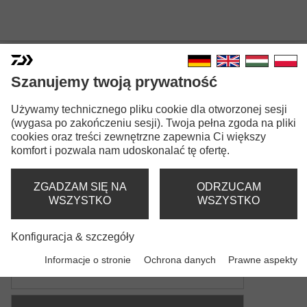
Szanujemy twoją prywatność
Używamy technicznego pliku cookie dla otworzonej sesji
ZANĘTA ADVANTAGE
(wygasa po zakończeniu sesji). Twoja pełna zgoda na pliki
cookies oraz treści zewnętrzne zapewnia Ci większy
GROUNDBAIT MIX
komfort i pozwala nam udoskonalać tę ofertę.
Wersje modeli: 9
ZGADZAM SIĘ NA
ODRZUCAM
Zanęta Advantage Groundbait
WSZYSTKO
WSZYSTKO
green bream mix
Konfiguracja & szczegóły
Zanęta Advantage Groundbait
Informacje o stronie
Ochrona danych
Prawne aspekty
all-round mix