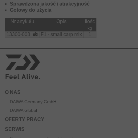
Sprawdzona jakość i atrakcyjność
Gotowy do użycia
Nr artykułu
Opis
Ilość
kg
13300-003
F1 - small carp mix
1
O NAS
DAIWA Germany GmbH
DAIWA Global
OFERTY PRACY
SERWIS