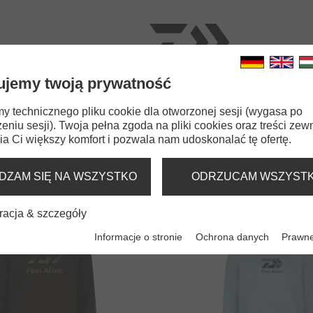
ujemy twoją prywatność
OWROTKI
WĘDKI
ŻYŁKI
PRZYNĘTY
AKCES
 technicznego pliku cookie dla otworzonej sesji (wygasa po
eniu sesji). Twoja pełna zgoda na pliki cookies oraz treści zew
a Ci większy komfort i pozwala nam udoskonalać tę ofertę.
SWETRY I BLUZY
DZAM SIĘ NA WSZYSTKO
ODRZUCAM WSZYST
racja & szczegóły
Informacje o stronie
Ochrona danych
Prawne