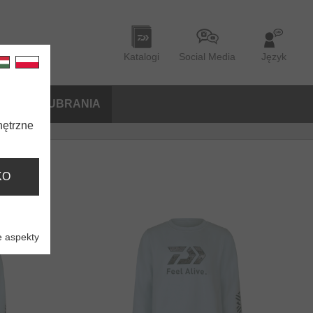
Katalogi
Social Media
Język
ORIA
UBRANIA
nętrzne
KO
 aspekty