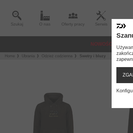
Szukaj
O nas
Oferty pracy
Serwis
Szan
NOWOŚCI
KOŁ
Używamy
zakończ
Home
Ubrania
Odzież codzienna
Swetry i bluzy
zapewni
ZGA
Konfigu