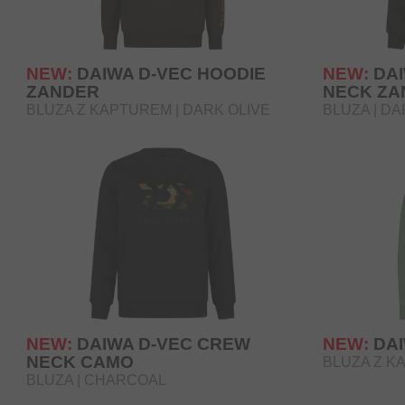
NEW:
DAIWA D-VEC HOODIE
NEW:
DA
ZANDER
NECK ZA
BLUZA Z KAPTUREM | DARK OLIVE
BLUZA | DA
NEW:
DAIWA D-VEC CREW
NEW:
DA
NECK CAMO
BLUZA Z K
BLUZA | CHARCOAL