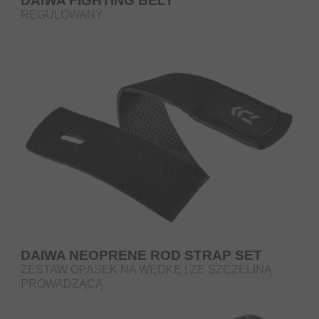
DAIWA FIGHTING BELT
REGULOWANY
DAIWA NEOPRENE ROD STRAP SET
ZESTAW OPASEK NA WĘDKĘ | ZE SZCZELINĄ
PROWADZĄCĄ