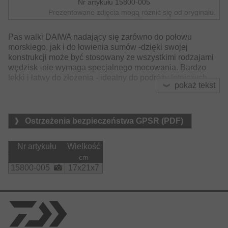
Nr artykułu 15800-005
Prezentowane zdjęcia mogą różnić się od oryginału.
Pas walki DAIWA nadający się zarówno do połowu
morskiego, jak i do łowienia sumów -dzięki swojej
konstrukcji może być stosowany ze wszystkimi rodzajami
wędzisk -nie wymaga specjalnego mocowania. Bardzo
lekki i łatwy do złożenia - idealny do podróży lotniczych.
pokaż tekst
W zestawie torba transportowa. (Materiał: Nylon)
Materiał:
Ostrzeżenia bezpieczeństwa GPSR (PDF)
    Pas:

        PVC

    Torba transportowa:

Nr artykułu
Wielkość
        nylon
cm
15800-005
17x21x7