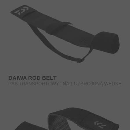
DAIWA ROD BELT
PAS TRANSPORTOWY | NA 1 UZBROJONĄ WĘDKĘ