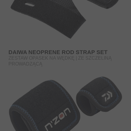
DAIWA NEOPRENE ROD STRAP SET
ZESTAW OPASEK NA WĘDKĘ | ZE SZCZELINĄ
PROWADZĄCĄ