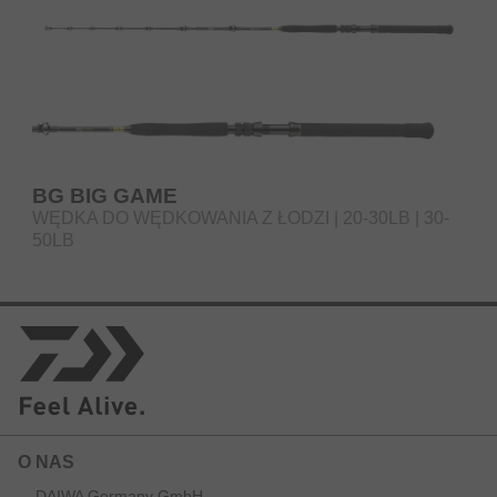
BG BIG GAME
WĘDKA DO WĘDKOWANIA Z ŁODZI | 20-30LB | 30-
50LB
O NAS
DAIWA Germany GmbH