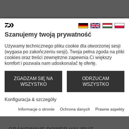
WĘDKI DO POŁOWU Z ŁODZI
Szanujemy twoją prywatność
Używamy technicznego pliku cookie dla otworzonej sesji
(wygasa po zakończeniu sesji). Twoja pełna zgoda na pliki
cookies oraz treści zewnętrzne zapewnia Ci większy
komfort i pozwala nam udoskonalać tę ofertę.
ZGADZAM SIĘ NA
ODRZUCAM
WSZYSTKO
WSZYSTKO
Konfiguracja & szczegóły
Informacje o stronie
Ochrona danych
Prawne aspekty