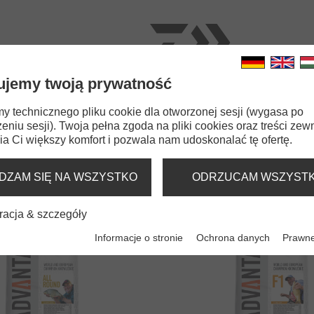
ujemy twoją prywatność
ŁOWROTKI
WĘDKI
ŻYŁKI
PRZYNĘTY
AKCES
 technicznego pliku cookie dla otworzonej sesji (wygasa po
eniu sesji). Twoja pełna zgoda na pliki cookies oraz treści zew
a Ci większy komfort i pozwala nam udoskonalać tę ofertę.
PRZYNĘTY NATURALNE
DZAM SIĘ NA WSZYSTKO
ODRZUCAM WSZYST
racja & szczegóły
Informacje o stronie
Ochrona danych
Prawne