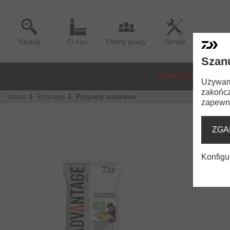
Szukaj
O nas
Oferty pracy
Serwis
Szan
NOWOŚCI
KO
Używamy
zakończ
Home
Przynęty
Przynęty naturalne
zapewni
ZGA
Konfigu