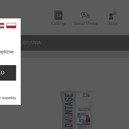
Katalogi
Social Media
Język
ORIA
UBRANIA
nętrzne
KO
 aspekty