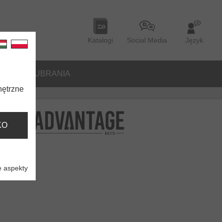
Katalogi
Social Media
Język
ORIA
UBRANIA
nętrzne
KO
 aspekty