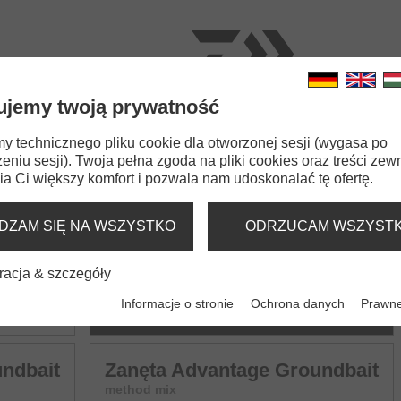
ujemy twoją prywatność
ŁOWROTKI
WĘDKI
ŻYŁKI
PRZYNĘTY
AKCES
 technicznego pliku cookie dla otworzonej sesji (wygasa po
eniu sesji). Twoja pełna zgoda na pliki cookies oraz treści zew
e Groundbait
a Ci większy komfort i pozwala nam udoskonalać tę ofertę.
AGE GROUNDBAIT MIX
DZAM SIĘ NA WSZYSTKO
ODRZUCAM WSZYST
racja & szczegóły
ndbait
Zanęta Advantage Groundbait
Informacje o stronie
Ochrona danych
Prawne
all-round mix
ndbait
Zanęta Advantage Groundbait
method mix