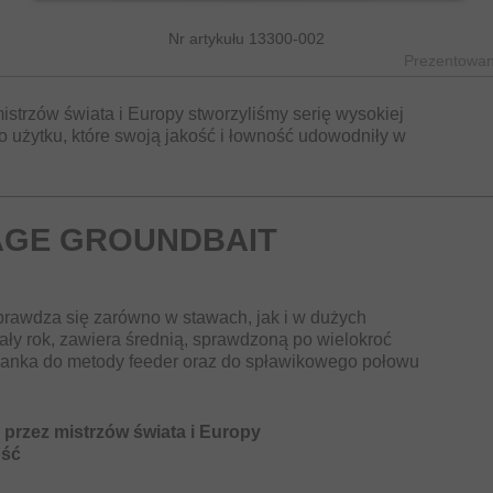
Nr artykułu 13300-002
Prezentowane
istrzów świata i Europy stworzyliśmy serię wysokiej
o użytku, które swoją jakość i łowność udowodniły w
AGE GROUNDBAIT
sprawdza się zarówno w stawach, jak i w dużych
ły rok, zawiera średnią, sprawdzoną po wielokroć
zanka do metody feeder oraz do spławikowego połowu
przez mistrzów świata i Europy
ość