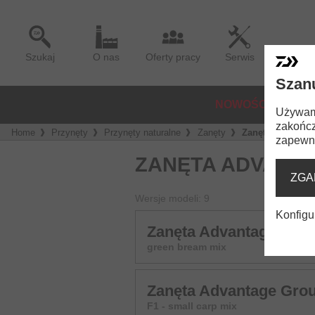
Szukaj
O nas
Oferty pracy
Serwis
Szan
NOWOŚCI
KO
Używamy
zakończ
Home
Przynęty
Przynęty naturalne
Zanęty
Zanęta Advantag
zapewni
ZANĘTA ADVANT
ZGA
Wersje modeli: 9
Konfigu
Zanęta Advantage Grou
green bream mix
Zanęta Advantage Grou
F1 - small carp mix