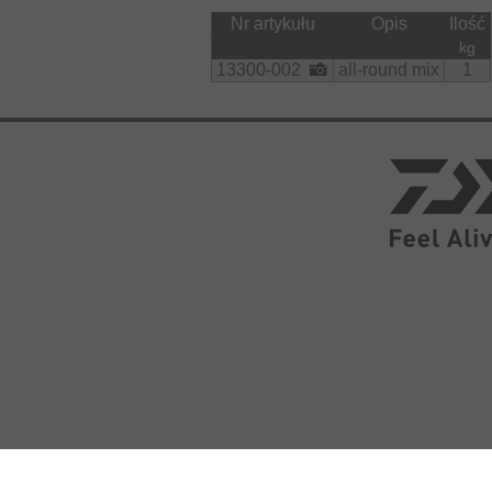
Nr artykułu
Opis
Ilość
kg
13300-002
all-round mix
1