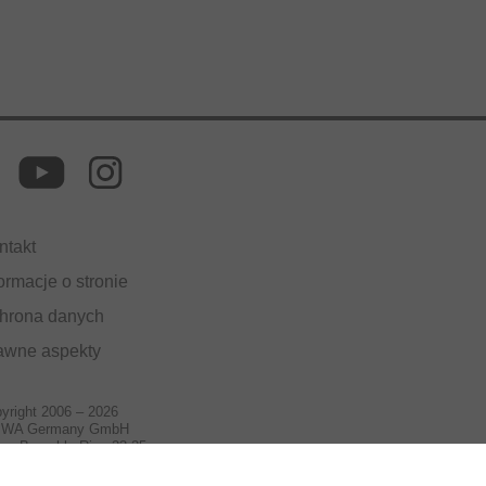
ntakt
ormacje o stronie
hrona danych
awne aspekty
yright 2006 – 2026
IWA Germany GmbH
rg-Brauchle-Ring 23-25
992 München