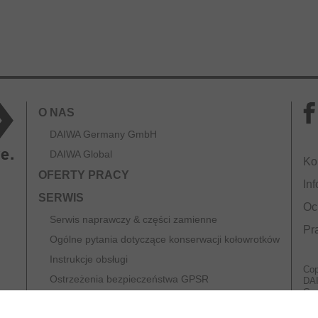
O NAS
DAIWA Germany GmbH
DAIWA Global
Ko
OFERTY PRACY
Inf
SERWIS
Oc
Serwis naprawczy & części zamienne
Pr
Ogólne pytania dotyczące konserwacji kołowrotków
Instrukcje obsługi
Cop
Ostrzeżenia bezpieczeństwa GPSR
DA
Geo
KATALOGI
80