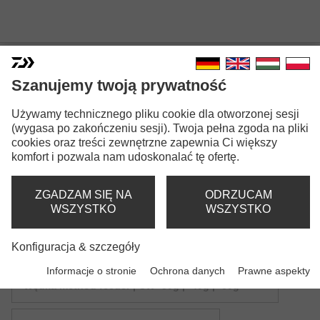
Szanujemy twoją prywatność
Używamy technicznego pliku cookie dla otworzonej sesji
N'ZON SUPER SLIM FEEDER
(wygasa po zakończeniu sesji). Twoja pełna zgoda na pliki
cookies oraz treści zewnętrzne zapewnia Ci większy
komfort i pozwala nam udoskonalać tę ofertę.
ZGADZAM SIĘ NA
ODRZUCAM
WSZYSTKO
WSZYSTKO
Wersje modeli: 4
Konfiguracja & szczegóły
N'Zon Super Slim Method Feeder
Informacje o stronie
Ochrona danych
Prawne aspekty
Wędka method feeder | CW -30g | -40g | -60g