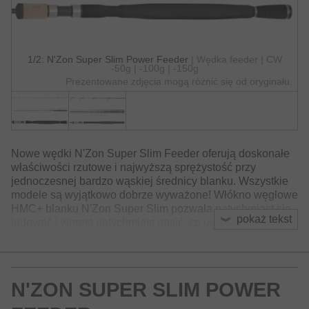
1/2: N'Zon Super Slim Power Feeder
| Wędka feeder | CW
-50g | -100g | -150g
Prezentowane zdjęcia mogą różnić się od oryginału.
Nowe wędki N'Zon Super Slim Feeder oferują doskonałe
właściwości rzutowe i najwyższą sprężystość przy
jednoczesnej bardzo wąskiej średnicy blanku. Wszystkie
modele są wyjątkowo dobrze wyważone! Włókno węglowe
HMC+ blanku N'Zon Super Slim pozwala natychmiast się
pokaż tekst
ładować i wprost natychmiast gasić, co umożliwia
szczególnie precyzyjne rzucanie. Sekcja rękojeści
Armlock płynnie dokuje dolnik do przedramienia, co
znacznie poprawia komfort podczas holu ryby.
N'ZON SUPER SLIM POWER
Seria N'Zon Super Slim obejmuje wszystkie rodzaje
nowoczesnego łowienia feederem. Znajdziesz tu