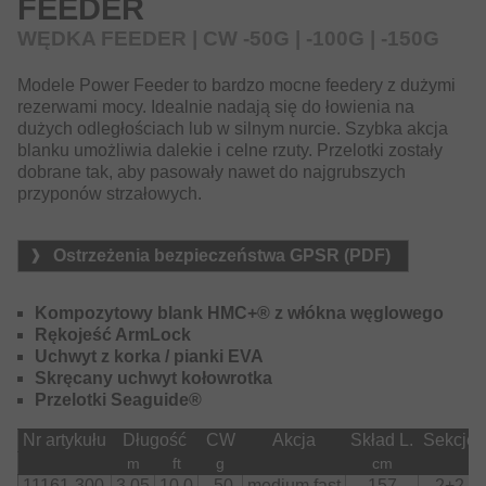
FEEDER
wędziska dedykowane do lekkich metod oraz do łowienia
na małych i dużych dystansach, są również modele do
WĘDKA FEEDER | CW -50G | -100G | -150G
łowienia w silnym nurcie, jak również do łowienia dużych
karpi, ta seria zawiera praktycznie każdy model.
Modele Power Feeder to bardzo mocne feedery z dużymi
rezerwami mocy. Idealnie nadają się do łowienia na
dużych odległościach lub w silnym nurcie. Szybka akcja
blanku umożliwia dalekie i celne rzuty. Przelotki zostały
dobrane tak, aby pasowały nawet do najgrubszych
przyponów strzałowych.
Ostrzeżenia bezpieczeństwa GPSR (PDF)
Kompozytowy blank HMC+® z włókna węglowego
Rękojeść ArmLock
Uchwyt z korka / pianki EVA
Skręcany uchwyt kołowrotka
Przelotki Seaguide®
Nr artykułu
Długość
CW
Akcja
Skład L.
Sekcje
m
ft
g
cm
11161-300
3.05
10.0
-50
medium fast
157
2+2