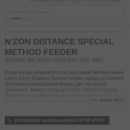
Prezentowane zdjęcia mogą różnić się od oryginału.
N'ZON DISTANCE SPECIAL
METHOD FEEDER
WĘDKA METHOD FEEDER | CW -80G
Dzięki swojej półparabolicznej akcji wędki Method Feeder
z serii N'Zon Distance Special Feeder nadają się zarówno
do łowienia metodą blisko brzegu, jak i na dużych
dystansach. Model o długości 3.35m i ciężarze wyrzutu
80g pomimo parabolicznej akcji oferuje wystarczające
pokaż tekst
rezerwy mocy, aby z łatwością holować nawet największe
okazy karpi.
Konstrukcja blanku X45 w połączeniu z ekskluzywnymi
Ostrzeżenia bezpieczeństwa GPSR (PDF)
technologiami produkcji wędzisk DAIWA, takimi jak
materiał HVF nanoplus, daje w rezultacie odporną na