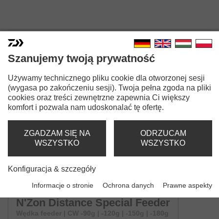
Szanujemy twoją prywatność
Używamy technicznego pliku cookie dla otworzonej sesji
N'ZON DISTANCE SPECIAL
(wygasa po zakończeniu sesji). Twoja pełna zgoda na pliki
cookies oraz treści zewnętrzne zapewnia Ci większy
FEEDER
komfort i pozwala nam udoskonalać tę ofertę.
ZGADZAM SIĘ NA
ODRZUCAM
WSZYSTKO
WSZYSTKO
Konfiguracja & szczegóły
Wersje modeli: 2
Informacje o stronie
Ochrona danych
Prawne aspekty
N'Zon Distance Special Feeder
Wędka feeder | CW -90g | -120g | -150g | -180g