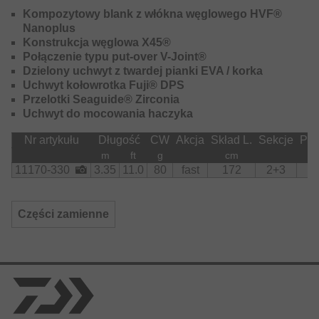
odkształcenia wędkę o wysokiej sprężystości – idealną do
Kompozytowy blank z włókna węglowego HVF®
oddawania długich i celnych rzutów. Podczas walki
Nanoplus
wszystkie nagłe zrywy i ucieczki ryby są bez wysiłku
Konstrukcja węglowa X45®
amortyzowane, a ryzyko strat przy użyciu cienkich żyłek
Połączenie typu put-over V-Joint®
lub plecionek jest znacznie zmniejszone.
Dzielony uchwyt z twardej pianki EVA / korka
Uchwyt kołowrotka Fuji® DPS
Przelotki Seaguide® Zirconia
Uchwyt do mocowania haczyka
Nr artykułu
Długość
CW
Akcja
Skład L.
Sekcje
Prz
m
ft
g
cm
11170-330
3.35
11.0
80
fast
172
2+3
Części zamienne