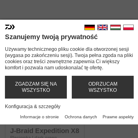
Szanujemy twoją prywatność
Używamy technicznego pliku cookie dla otworzonej sesji
J-BRAID EXPEDITION X8
(wygasa po zakończeniu sesji). Twoja pełna zgoda na pliki
cookies oraz treści zewnętrzne zapewnia Ci większy
Wersje modeli: 3
komfort i pozwala nam udoskonalać tę ofertę.
J-Braid Expedition X8
ZGADZAM SIĘ NA
ODRZUCAM
Plecionka | multi-color
WSZYSTKO
WSZYSTKO
J-Braid Expedition X8
Konfiguracja & szczegóły
Plecionka | smash orange
Informacje o stronie
Ochrona danych
Prawne aspekty
J-Braid Expedition X8
Plecionka | dark green