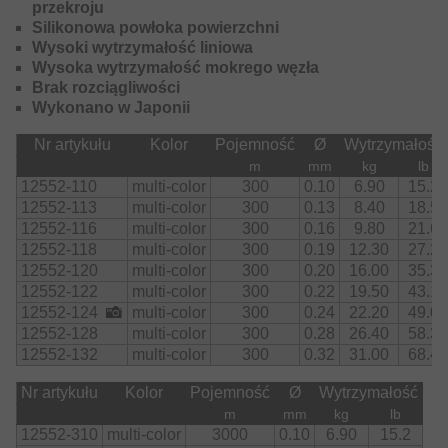
rozdziela się ani nie strzępi podczas użytkowania. Historia
przekroju
DAIWA w produkcji najlepszych plecionek na rynku
Silikonowa powłoka powierzchni
została teraz wzmocniona kolejnym rewolucyjnym
Wysoki wytrzymałość liniowa
produktem: J-Braid Expedition. Plecionka wykonana w
Wysoka wytrzymałość mokrego węzła
Japonii.
Brak rozciągliwości
Wykonano w Japonii
Nr artykułu
Kolor
Pojemność
Ø
Wytrzymałość
m
mm
kg
lb
12552-110
multi-color
300
0.10
6.90
15.2
12552-113
multi-color
300
0.13
8.40
18.5
12552-116
multi-color
300
0.16
9.80
21.6
12552-118
multi-color
300
0.19
12.30
27.2
12552-120
multi-color
300
0.20
16.00
35.3
12552-122
multi-color
300
0.22
19.50
43.1
12552-124
multi-color
300
0.24
22.20
49.0
12552-128
multi-color
300
0.28
26.40
58.3
12552-132
multi-color
300
0.32
31.00
68.4
Nr artykułu
Kolor
Pojemność
Ø
Wytrzymałość
m
mm
kg
lb
12552-310
multi-color
3000
0.10
6.90
15.2