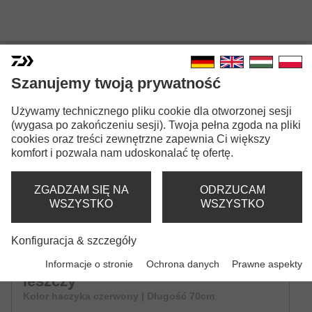
Szanujemy twoją prywatność
GOTOWE PRZYPONY Z
Używamy technicznego pliku cookie dla otworzonej sesji
(wygasa po zakończeniu sesji). Twoja pełna zgoda na pliki
HACZYKAMI TOURNAMENT
cookies oraz treści zewnętrzne zapewnia Ci większy
Wersje modeli: 14
komfort i pozwala nam udoskonalać tę ofertę.
Haczyki Tournament do połowu
ZGADZAM SIĘ NA
ODRZUCAM
węgorzy
WSZYSTKO
WSZYSTKO
Kolor haczyka brązowy | Długość 60cm
Konfiguracja & szczegóły
Haczyki Tournament do połowu
Informacje o stronie
Ochrona danych
Prawne aspekty
leszczy
Kolor haczyka czerwony | Długość 70cm