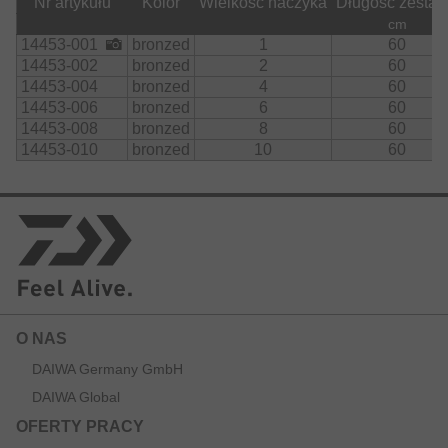
Nr artykułu
Kolor
Wielkość haczyka
Długość zesta
cm
14453-001
bronzed
1
60
14453-002
bronzed
2
60
14453-004
bronzed
4
60
14453-006
bronzed
6
60
14453-008
bronzed
8
60
14453-010
bronzed
10
60
O NAS
DAIWA Germany GmbH
DAIWA Global
OFERTY PRACY