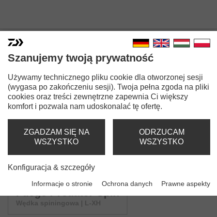
Szanujemy twoją prywatność
FUEGO PREDATOR SPIN
Używamy technicznego pliku cookie dla otworzonej sesji
(wygasa po zakończeniu sesji). Twoja pełna zgoda na pliki
cookies oraz treści zewnętrzne zapewnia Ci większy
komfort i pozwala nam udoskonalać tę ofertę.
ZGADZAM SIĘ NA
ODRZUCAM
WSZYSTKO
WSZYSTKO
Ostrzeżenia bezpieczeństwa GPSR (PDF)
Konfiguracja & szczegóły
Wersje modeli: 3
Informacje o stronie
Ochrona danych
Prawne aspekty
Fuego Predator Spin
Wędka spiningowa | L-XH