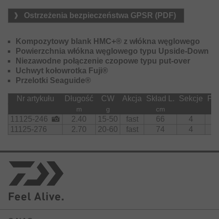
Ostrzeżenia bezpieczeństwa GPSR (PDF)
Kompozytowy blank HMC+® z włókna węglowego
Powierzchnia włókna węglowego typu Upside-Down
Niezawodne połączenie czopowe typu put-over
Uchwyt kołowrotka Fuji®
Przelotki Seaguide®
Nr artykułu
Długość
CW
Akcja
Skład L.
Sekcje
Prz
m
g
cm
11125-246
2.40
15-50
fast
66
4
11125-276
2.70
20-60
fast
74
4