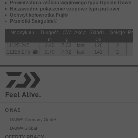
Powierzchnia włókna węglowego typu Upside-Down
Niezawodne połączenie czopowe typu put-over
Uchwyt kołowrotka Fuji®
Przelotki Seaguide®
Nr artykułu
Długość
CW
Akcja
Skład L.
Sekcje
Prze
m
g
cm
11125-245
2.40
7-32
fast
126
2
11125-275
2.70
7-32
fast
141
2
O NAS
DAIWA Germany GmbH
DAIWA Global
OFERTY PRACY