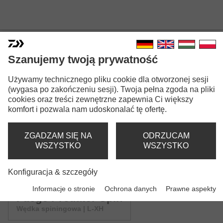
Szanujemy twoją prywatność
FUEGO PREDATOR SPIN
Używamy technicznego pliku cookie dla otworzonej sesji
(wygasa po zakończeniu sesji). Twoja pełna zgoda na pliki
cookies oraz treści zewnętrzne zapewnia Ci większy
komfort i pozwala nam udoskonalać tę ofertę.
ZGADZAM SIĘ NA
ODRZUCAM
WSZYSTKO
WSZYSTKO
Ostrzeżenia bezpieczeństwa GPSR (PDF)
Konfiguracja & szczegóły
Wersje modeli: 3
Informacje o stronie
Ochrona danych
Prawne aspekty
Fuego Predator Spin
Wędka spiningowa | L-XH