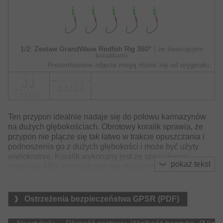
1/2: Zestaw GrandWave Redfish Rig 360°
| ze świecącymi
koralikami
Prezentowane zdjęcia mogą różnić się od oryginału.
Ten przypon idealnie nadaje się do połowu karmazynów
na dużych głębokościach. Obrotowy koralik sprawia, że
przypon nie plącze się tak łatwo w trakcie opuszczania i
podnoszenia go z dużych głębokości i może być użyty
wielokrotnie. Koralik wykonany jest ze specjalnego
pokaż tekst
materiału ABS, cechującego się dużą wytrzymałością.
Haki z szerokim kolankiem dają dużo miejsca na
założenie filetu i bardzo dobrze penetrują rybią szczękę.
Jaskrawe koraliki zapewniają dodatkowy nęcący bodziec.
Ostrzeżenia bezpieczeństwa GPSR (PDF)