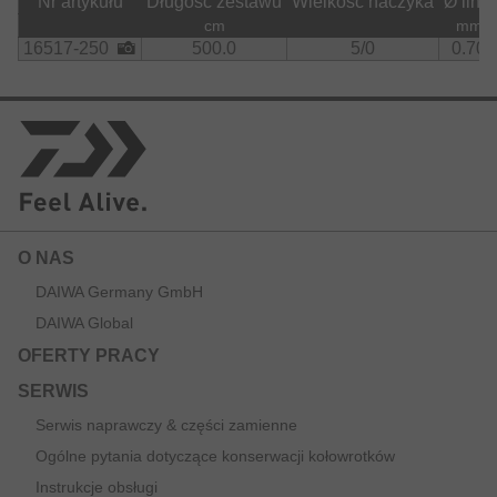
Nr artykułu
Długość zestawu
Wielkość haczyka
Ø linki
cm
mm
16517-250
500.0
5/0
0.70
O NAS
DAIWA Germany GmbH
DAIWA Global
OFERTY PRACY
SERWIS
Serwis naprawczy & części zamienne
Ogólne pytania dotyczące konserwacji kołowrotków
Instrukcje obsługi