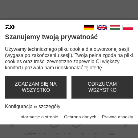
Szanujemy twoją prywatność
ZESTAW GRANDWAVE
Używamy technicznego pliku cookie dla otworzonej sesji
(wygasa po zakończeniu sesji). Twoja pełna zgoda na pliki
REDFISH RIG 360°
cookies oraz treści zewnętrzne zapewnia Ci większy
komfort i pozwala nam udoskonalać tę ofertę.
ZE ŚWIECĄCYMI KORALIKAMI
ZGADZAM SIĘ NA
ODRZUCAM
WSZYSTKO
WSZYSTKO
Konfiguracja & szczegóły
Informacje o stronie
Ochrona danych
Prawne aspekty