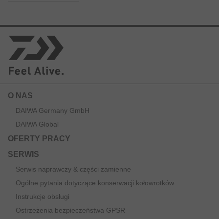
Ekskluzywna konstrukcja rękojeści Armlock zapobiega
skręcaniu się wędki na przedramieniu oraz poprawia
kontrolę i precycję użytkowania.
O NAS
DAIWA Germany GmbH
DAIWA Global
OFERTY PRACY
SERWIS
Serwis naprawczy & części zamienne
Ogólne pytania dotyczące konserwacji kołowrotków
Instrukcje obsługi
Ostrzeżenia bezpieczeństwa GPSR