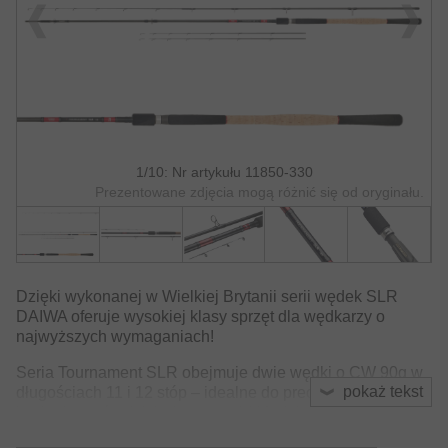
1/10: Nr artykułu 11850-330
Prezentowane zdjęcia mogą różnić się od oryginału.
Dzięki wykonanej w Wielkiej Brytanii serii wędek SLR
DAIWA oferuje wysokiej klasy sprzęt dla wędkarzy o
najwyższych wymaganiach!
Seria Tournament SLR obejmuje dwie wędki o CW 90g w
pokaż tekst
długościach 11 i 12 stóp – idealne do precyzyjnego
łowienia na średnich dystansach! Model wędki o
gramaturze wyrzutu do 120g w długości 12ft. DAIWA