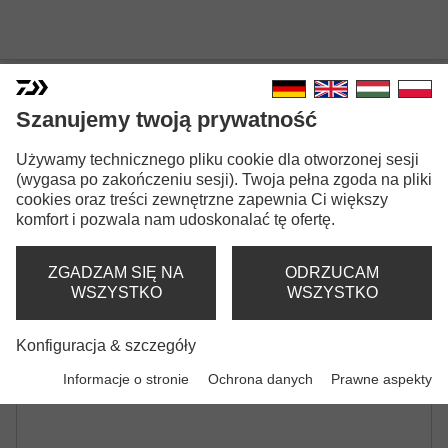
Szanujemy twoją prywatność
TOURNAMENT SLR FEEDER
Używamy technicznego pliku cookie dla otworzonej sesji
WĘDKA FEEDER | CW -90G | -120G | -150G |
(wygasa po zakończeniu sesji). Twoja pełna zgoda na pliki
-180G
cookies oraz treści zewnętrzne zapewnia Ci większy
komfort i pozwala nam udoskonalać tę ofertę.
ZGADZAM SIĘ NA
ODRZUCAM
WSZYSTKO
WSZYSTKO
Konfiguracja & szczegóły
Informacje o stronie
Ochrona danych
Prawne aspekty