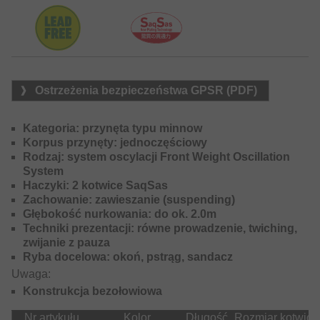
Ostrzeżenia bezpieczeństwa GPSR (PDF)
Kategoria: przynęta typu minnow
Korpus przynęty: jednoczęściowy
Rodzaj: system oscylacji Front Weight Oscillation
System
Haczyki: 2 kotwice SaqSas
Zachowanie: zawieszanie (suspending)
Głębokość nurkowania: do ok. 2.0m
Techniki prezentacji: równe prowadzenie, twiching,
zwijanie z pauza
Ryba docelowa: okoń, pstrąg, sandacz
Uwaga:
Konstrukcja bezołowiowa
Nr artykułu
Kolor
Długość
Rozmiar kotwicz