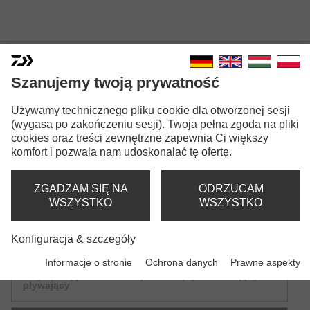
Szanujemy twoją prywatność
Używamy technicznego pliku cookie dla otworzonej sesji
STEEZ SHAD
(wygasa po zakończeniu sesji). Twoja pełna zgoda na pliki
cookies oraz treści zewnętrzne zapewnia Ci większy
komfort i pozwala nam udoskonalać tę ofertę.
ZGADZAM SIĘ NA
ODRZUCAM
WSZYSTKO
WSZYSTKO
Wersje modeli: 3
Konfiguracja & szczegóły
Steez Shad | 60SP-SR
Informacje o stronie
Ochrona danych
Prawne aspekty
Przynęta typu "minnow" | zerowa pływalność | płytko
pływający