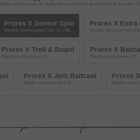
ędka spiningowa do łowienia przynętami gumowymi w opadzie |
Prorex X Sensor Spin
Prorex X Extra 
Wędka spiningowa | UL | L | ML
Wędka spiningowa | MH
Prorex X Troll & Board
Prorex X Baitca
Wędka trolingowa | H
Wędki castingowe | H
ast
Prorex X Jerk Baitcast
Prorex X
Wędki castingowe | XH
Wędki castin