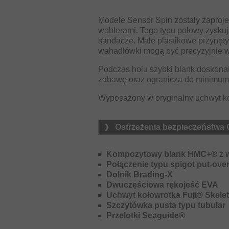
Modele Sensor Spin zostały zaproje
woblerami. Tego typu połowy zyskuj
sandacze. Małe plastikowe przynęty 
wahadłówki mogą być precyzyjnie w
Podczas holu szybki blank doskona
zabawę oraz ogranicza do minimum 
Wyposażony w oryginalny uchwyt ko
Ostrzeżenia bezpieczeństwa
Kompozytowy blank HMC+® z 
Połączenie typu spigot put-ove
Dolnik Brading-X
Dwuczęściowa rękojeść EVA
Uchwyt kołowrotka Fuji® Skele
Szczytówka pusta typu tubular
Przelotki Seaguide®