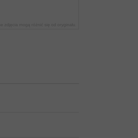
 zdjęcia mogą różnić się od oryginału.