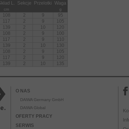
Skład L.
Sekcje
Przelotki
Waga
cm
g
108
2
9
95
117
2
9
105
139
2
10
120
108
2
9
100
117
2
9
110
139
2
10
130
108
2
9
105
117
2
9
120
139
2
10
135
O NAS
DAIWA Germany GmbH
DAIWA Global
Ko
OFERTY PRACY
Inf
SERWIS