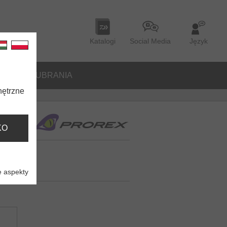
Katalogi
Social Media
Język
ORIA
UBRANIA
nętrzne
KO
 aspekty