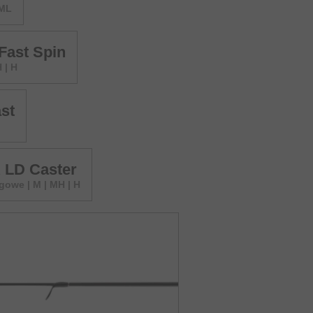
 ML
Fast Spin
 | H
st
 LD Caster
gowe | M | MH | H