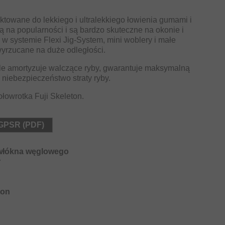
ktowane do lekkiego i ultralekkiego łowienia gumami i
ą na popularności i są bardzo skuteczne na okonie i
w systemie Flexi Jig-System, mini woblery i małe
yrzucane na duże odległości.
le amortyzuje walczące ryby, gwarantuje maksymalną
niebezpieczeństwo straty ryby.
łowrotka Fuji Skeleton.
 GPSR (PDF)
włókna węglowego
r
ton