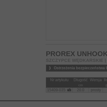
PROREX UNHOOK
SZCZYPCE WĘDKARSKIE 
Ostrzeżenia bezpieczeństwa
Nr artykułu
Długość
Wersja
I
cm
15409-035
20.0
prosty