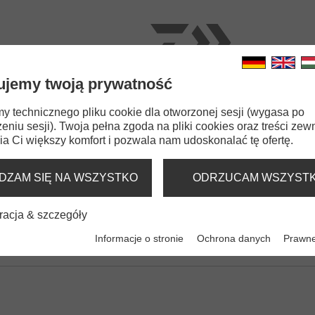
ujemy twoją prywatność
ŁOWROTKI
WĘDKI
ŻYŁKI
PRZYNĘTY
AKCES
 technicznego pliku cookie dla otworzonej sesji (wygasa po
eniu sesji). Twoja pełna zgoda na pliki cookies oraz treści zew
nhooking Pliers
a Ci większy komfort i pozwala nam udoskonalać tę ofertę.
ING PLIERS
DZAM SIĘ NA WSZYSTKO
ODRZUCAM WSZYST
racja & szczegóły
rs
Prorex Unhooking Pliers
trukcja
Szczypce wędkarskie | zagięty koniec
Informacje o stronie
Ochrona danych
Prawne