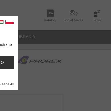
Katalogi
Social Media
Język
ORIA
UBRANIA
nętrzne
KO
 aspekty