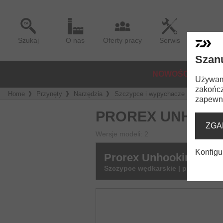
Szukaj
O nas
Oferty pracy
Serwis
Szan
NOWOŚCI
KO
Używamy
zakończ
Home
Przynęty
Narzędzia
Szczypce i wypychacze
Prorex U
zapewni
PROREX UNHOOK
ZGA
Wersje modeli: 2
Konfigu
Prorex Unhooking Plie
Szczypce wędkarskie | prosta kons