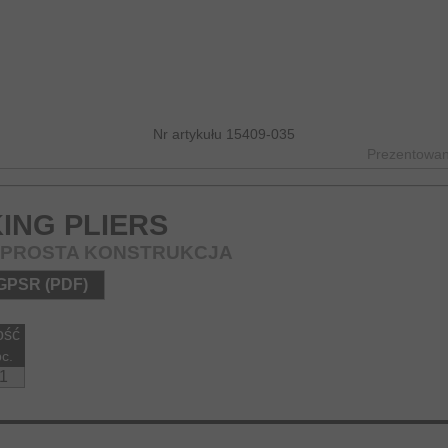
Nr artykułu 15409-035
Prezentowane
ING PLIERS
| PROSTA KONSTRUKCJA
 GPSR (PDF)
lość
pc.
1