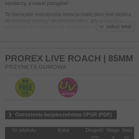
sandaczy, a nawet pstrągów!
Ta niezwykle realistyczna imitacja małej płoci jest idealna
do łowienia wiosną i wczesnym latem, gdy w łowisku
pokaż tekst
występuje dużo małych ryb. Nawet przy powolnym
łowieniu przynęta porusza się z charakterystyczną boczną
pracą z atrakcyjnie migotającym ogonkiem. Idealna do
łowienia ultralekkimi główkami jigowymi, zestawami typu
Kickback, Dropshot i Carolina Rig.
PROREX LIVE ROACH | 85MM
PRZYNĘTA GUMOWA
Ostrzeżenia bezpieczeństwa GPSR (PDF)
Nr artykułu
Kolor
Długość
Waga
Ilość
mm
g
pc.