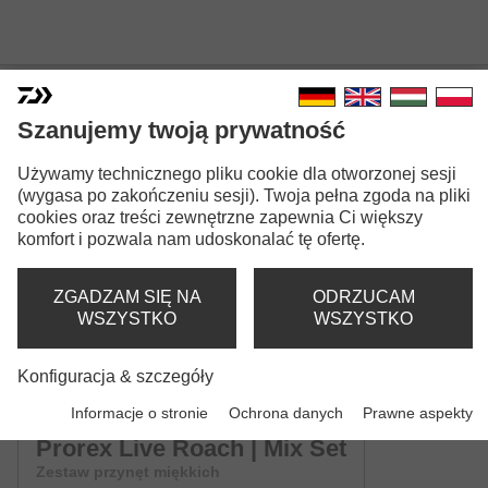
Szanujemy twoją prywatność
Używamy technicznego pliku cookie dla otworzonej sesji
PROREX LIVE ROACH
(wygasa po zakończeniu sesji). Twoja pełna zgoda na pliki
Wersje modeli: 3
cookies oraz treści zewnętrzne zapewnia Ci większy
komfort i pozwala nam udoskonalać tę ofertę.
Prorex Live Roach | 65mm
Przynęta gumowa
ZGADZAM SIĘ NA
ODRZUCAM
WSZYSTKO
WSZYSTKO
Prorex Live Roach | 85mm
Konfiguracja & szczegóły
Przynęta gumowa
Informacje o stronie
Ochrona danych
Prawne aspekty
Prorex Live Roach | Mix Set
Zestaw przynęt miękkich