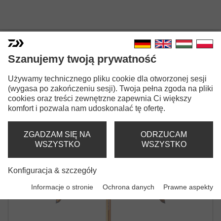
Szanujemy twoją prywatność
Używamy technicznego pliku cookie dla otworzonej sesji
PRESSO IPRIMI ROD STAND
(wygasa po zakończeniu sesji). Twoja pełna zgoda na pliki
cookies oraz treści zewnętrzne zapewnia Ci większy
STOJAK NA WĘDKI
komfort i pozwala nam udoskonalać tę ofertę.
ZGADZAM SIĘ NA
ODRZUCAM
WSZYSTKO
WSZYSTKO
Konfiguracja & szczegóły
Informacje o stronie
Ochrona danych
Prawne aspekty