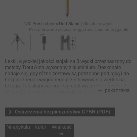
1/3: Presso Iprimi Rod Stand
| Stojak na wędki
Prezentowane zdjęcia mogą różnić się od oryginału.
Lekki, wysokiej jakości stojak na 3 wędki przeznaczony do
metody Trout Area wykonany z aluminium. Doskonale
nadaje się, gdy różne zestawy są potrzebne pod ręką i do
bezpiecznego i wygodnego przechowywania wędek na
brzegu. Teleskopowe nogi są regulowane w zakresie od
pokaż tekst
39 do 62cm i mogą być indywidualnie dopasowane do
różnych warunków podłoża.
Cechy charakterystyczne to składany uchwyt ułatwiający
Ostrzeżenia bezpieczeństwa GPSR (PDF)
transport oraz opcjonalny dodatkowy uchwyt na dwie
wędki (jako oddzielny element) umożliwiający
Nr artykułu
Kolor
Wielkość
przechowywanie łącznie do pięciu wędek.
cm