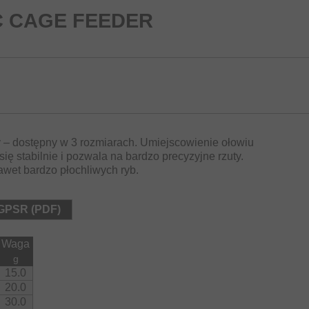
C CAGE FEEDER
 – dostępny w 3 rozmiarach. Umiejscowienie ołowiu
ię stabilnie i pozwala na bardzo precyzyjne rzuty.
wet bardzo płochliwych ryb.
 GPSR (PDF)
Waga
g
15.0
20.0
30.0