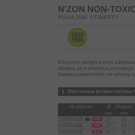
N'ZON NON-TOXI
PODAJNIK OTWARTY
Klasyczny, okrągły koszyk zanętowy
sprawia, że w powietrzu zachowuje s
Matowa powierzchnia nie spłoszy na
Ostrzeżenia bezpieczeństwa
Nr artykułu
Ø
Długość
mm
mm
13370-015
27
25
NEW
13370-020
27
25
NEW
13370-030
27
25
NEW