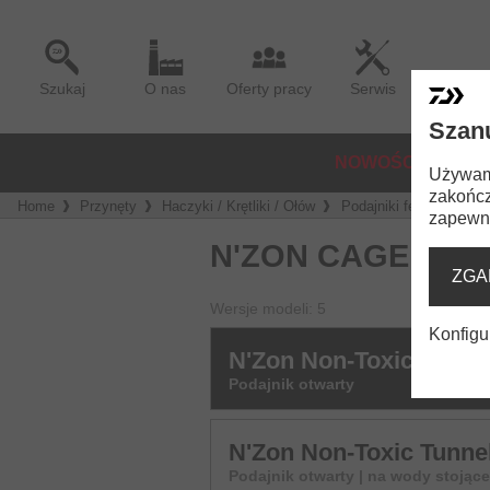
Szukaj
O nas
Oferty pracy
Serwis
Szan
NOWOŚCI
KO
Używamy
zakończ
Home
Przynęty
Haczyki / Krętliki / Ołów
Podajniki feeder
N'
zapewni
N'ZON CAGE FEE
ZGA
Wersje modeli: 5
Konfigu
N'Zon Non-Toxic Cage 
Podajnik otwarty
N'Zon Non-Toxic Tunne
Podajnik otwarty | na wody stojące