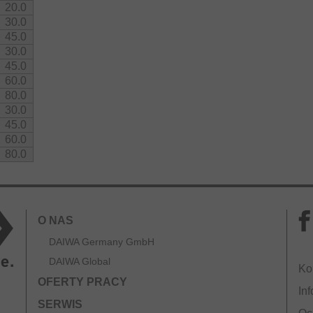
20.0
30.0
45.0
30.0
45.0
60.0
80.0
30.0
45.0
60.0
80.0
O NAS
DAIWA Germany GmbH
DAIWA Global
Ko
OFERTY PRACY
Inf
SERWIS