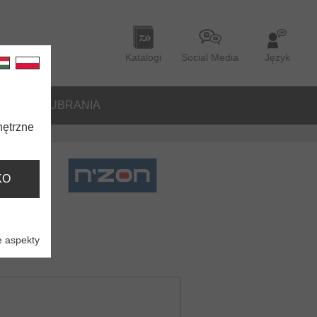
Katalogi
Social Media
Język
ORIA
UBRANIA
nętrzne
KO
 aspekty