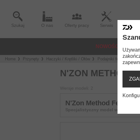
Szukaj
O nas
Oferty pracy
Serwis
Szan
NOWOŚCI
KO
Używamy
zakończ
Home
Przynęty
Haczyki / Krętliki / Ołów
Podajniki feeder
N'
zapewni
N'ZON METHOD 
ZGA
Wersje modeli: 2
Konfigu
N'Zon Method Feeder
Specjalistyczny model wędki feede