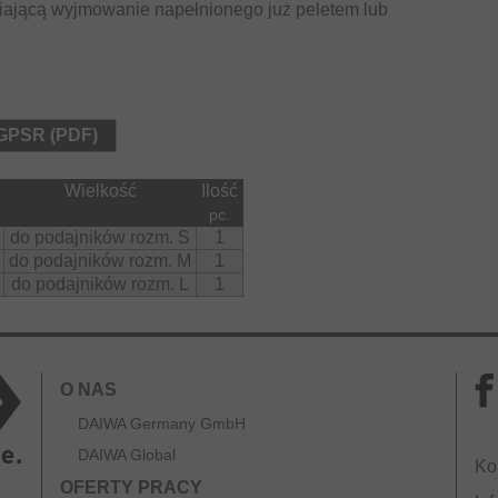
wiającą wyjmowanie napełnionego już peletem lub
 GPSR (PDF)
Wielkość
Ilość
pc.
do podajników rozm. S
1
do podajników rozm. M
1
do podajników rozm. L
1
O NAS
DAIWA Germany GmbH
DAIWA Global
Ko
OFERTY PRACY