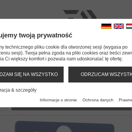
ujemy twoją prywatność
ŁOWROTKI
WĘDKI
ŻYŁKI
PRZYNĘTY
AKCES
 technicznego pliku cookie dla otworzonej sesji (wygasa po
eniu sesji). Twoja pełna zgoda na pliki cookies oraz treści zew
Zon Method Mould
a Ci większy komfort i pozwala nam udoskonalać tę ofertę.
FEEDER
DZAM SIĘ NA WSZYSTKO
ODRZUCAM WSZYST
racja & szczegóły
N'Zon Method Mould
Informacje o stronie
Ochrona danych
Prawne
r
Silikonowa forma do podajników N'Zon Method Feeder