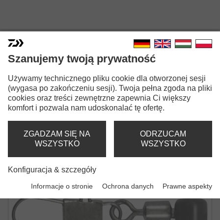
Szanujemy twoją prywatność
Używamy technicznego pliku cookie dla otworzonej sesji
N'ZON FEEDER BEAD /
(wygasa po zakończeniu sesji). Twoja pełna zgoda na pliki
cookies oraz treści zewnętrzne zapewnia Ci większy
SAFETY SNAP
komfort i pozwala nam udoskonalać tę ofertę.
KRĘTLIK Z AGRAFKĄ I KORALIKIEM DO
METODY FEEDER
ZGADZAM SIĘ NA
ODRZUCAM
WSZYSTKO
WSZYSTKO
Konfiguracja & szczegóły
Informacje o stronie
Ochrona danych
Prawne aspekty