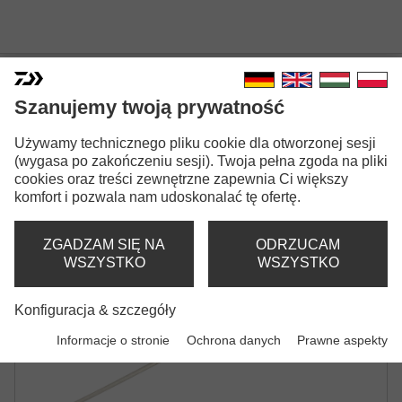
Szanujemy twoją prywatność
Używamy technicznego pliku cookie dla otworzonej sesji
N'ZON BAIT NEEDLE
(wygasa po zakończeniu sesji). Twoja pełna zgoda na pliki
cookies oraz treści zewnętrzne zapewnia Ci większy
IGŁA DO PRZYNĘT
komfort i pozwala nam udoskonalać tę ofertę.
ZGADZAM SIĘ NA
ODRZUCAM
WSZYSTKO
WSZYSTKO
Konfiguracja & szczegóły
Informacje o stronie
Ochrona danych
Prawne aspekty