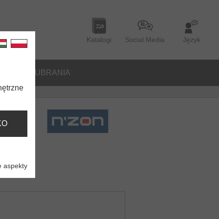
Katalogi
Social Media
Język
ORIA
UBRANIA
nętrzne
KO
 aspekty