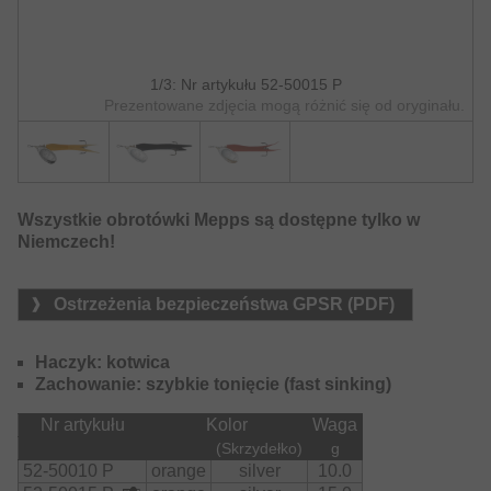
1/3: Nr artykułu 52-50015 P
Prezentowane zdjęcia mogą różnić się od oryginału.
Wszystkie obrotówki Mepps są dostępne tylko w
Niemczech!
Ostrzeżenia bezpieczeństwa GPSR (PDF)
Haczyk: kotwica
Zachowanie: szybkie tonięcie (fast sinking)
Nr artykułu
Kolor
Waga
(Skrzydełko)
g
52-50010 P
orange
silver
10.0