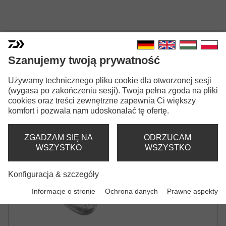
Szanujemy twoją prywatność
Używamy technicznego pliku cookie dla otworzonej sesji
MEPPS AGLIA FLYING C
(wygasa po zakończeniu sesji). Twoja pełna zgoda na pliki
cookies oraz treści zewnętrzne zapewnia Ci większy
OBROTÓWKA
komfort i pozwala nam udoskonalać tę ofertę.
ZGADZAM SIĘ NA
ODRZUCAM
WSZYSTKO
WSZYSTKO
Konfiguracja & szczegóły
Informacje o stronie
Ochrona danych
Prawne aspekty