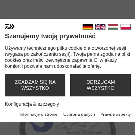
Szanujemy twoją prywatność
Używamy technicznego pliku cookie dla otworzonej sesji
J-BRAID X4
(wygasa po zakończeniu sesji). Twoja pełna zgoda na pliki
cookies oraz treści zewnętrzne zapewnia Ci większy
Wersje modeli: 2
komfort i pozwala nam udoskonalać tę ofertę.
J-Braid X4
J-Braid X4
ZGADZAM SIĘ NA
ODRZUCAM
Plecionka | ciemno zielony
Plecionka | żółty
WSZYSTKO
WSZYSTKO
Konfiguracja & szczegóły
Informacje o stronie
Ochrona danych
Prawne aspekty