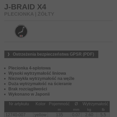
J-BRAID X4
PLECIONKA | ŻÓŁTY
Ostrzeżenia bezpieczeństwa GPSR (PDF)
Plecionka 4-splotowa
Wysoki wytrzymałość liniowa
Niezwykła wytrzymałość na węźle
Duża wytrzymałość na ścieranie
Brak rozciągliwości
Wykonano w Japonii
Nr artykułu
Kolor
Pojemność
Ø
Wytrzymałość
m
mm
kg
lb
12740-007
yellow
135
0.07
2.60
5.5