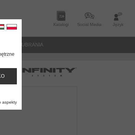
Katalogi
Social Media
Język
ORIA
UBRANIA
nętrzne
KO
 aspekty