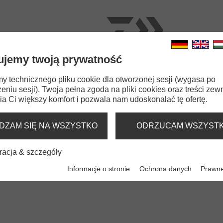
ujemy twoją prywatność
OWROTKI
WĘDKI
ŻYŁKI
PRZYNĘTY
AKCES
 technicznego pliku cookie dla otworzonej sesji (wygasa po
eniu sesji). Twoja pełna zgoda na pliki cookies oraz treści zew
 System Multi Length 1 Rod Bag
a Ci większy komfort i pozwala nam udoskonalać tę ofertę.
M MULTI LENGTH 1 ROD BAG
DZAM SIĘ NA WSZYSTKO
ODRZUCAM WSZYST
RPIOWĄ | NA 1 UZBROJONĄ WĘDKĘ
racja & szczegóły
Informacje o stronie
Ochrona danych
Prawne