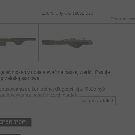
1/3: Nr artykułu 18851-050
Prezentowane
długość możemy dostosować na naszej wędki. Pasuje
m przelotką startową.
opasowana do konkretnej długości kija. Może być
przechowywania pojedynczych wędek.
pokaż tekst
ub 13ft. z 50mm przelotką startową
dla optymalnej ochrony
 GPSR (PDF)