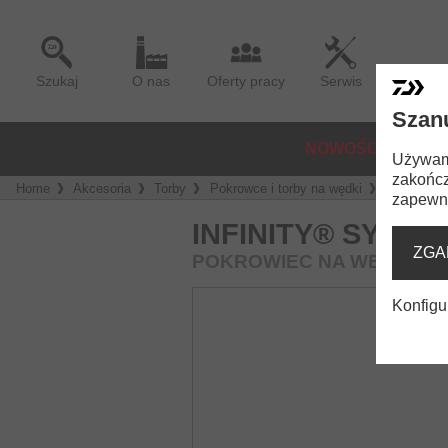
Szukaj
O nas
Oferty pracy
Serwis
Szan
NOWOŚCI
KOŁ
Używamy
zakończ
Home
Akcesoria
Torby
Pokrowce i torby na wędki
Infinity®
zapewni
INFINITY® SYSTE
ZGA
POKROWIEC NA WĘDKĘ KA
Konfigu