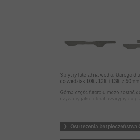
Sprytny futerał na wędki, którego 
do wędzisk 10ft., 12ft. i 13ft. z 50m
Górna część futerału może zostać d
używany jako futerał awaryjny do 
Pasuje do wędek 10ft., 12ft. l
Wyściełany na całej długości 
Dwuczęściowa konstrukcja
Ostrzeżenia bezpieczeństwa
Materiał: