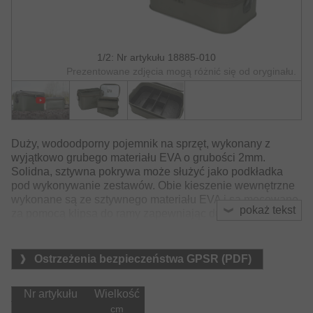
1/2: Nr artykułu 18885-010
Prezentowane zdjęcia mogą różnić się od oryginału.
Duży, wodoodporny pojemnik na sprzęt, wykonany z
wyjątkowo grubego materiału EVA o grubości 2mm.
Solidna, sztywna pokrywa może służyć jako podkładka
pod wykonywanie zestawów. Obie kieszenie wewnętrzne
wykonane są ze sztywnego materiału EVA i są mocowane
pokaż tekst
za pomocą klipsa do ramy zapewniając dużo miejsca na
sprzęt, przypony, ciężarki itp. Na dole pozostaje
wystarczająco dużo miejsca, aby bezpiecznie
przechowywać sygnalizatory brań itp.
Ostrzeżenia bezpieczeństwa GPSR (PDF)
Materiał:
Nr artykułu
Wielkość
    Torba:

        EVA
cm