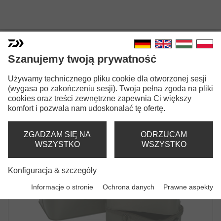
Szanujemy twoją prywatność
INFINITY® EVA TACKLE
Używamy technicznego pliku cookie dla otworzonej sesji
MANAGER
(wygasa po zakończeniu sesji). Twoja pełna zgoda na pliki
cookies oraz treści zewnętrzne zapewnia Ci większy
TORBA KARPIOWA
komfort i pozwala nam udoskonalać tę ofertę.
ZGADZAM SIĘ NA
ODRZUCAM
WSZYSTKO
WSZYSTKO
Konfiguracja & szczegóły
Informacje o stronie
Ochrona danych
Prawne aspekty