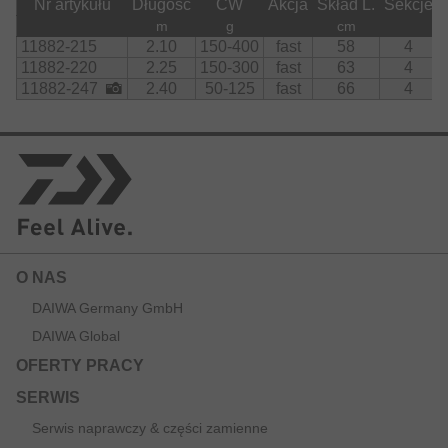
Nr artykułu
Długość
CW
Akcja
Skład L.
Sekcje
m
g
cm
11882-215
2.10
150-400
fast
58
4
11882-220
2.25
150-300
fast
63
4
11882-247
2.40
50-125
fast
66
4
O NAS
DAIWA Germany GmbH
DAIWA Global
OFERTY PRACY
SERWIS
Serwis naprawczy & części zamienne