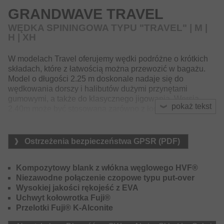
najwyższą niezawodność w każdych warunkach.
GRANDWAVE TRAVEL
WĘDKA SPININGOWA TYPU "TRAVEL" | M |
H | XH
W modelach Travel oferujemy wędki podróżne o krótkich
składach, które z łatwością można przewozić w bagażu.
Model o długości 2.25 m doskonale nadaje się do
wędkowania dorszy i halibutów dużymi przynętami
gumowymi, a także do klasycznego jigowania. Wersja
pokaż tekst
2.40m może być stosowana zarówno z łodzi, jak i z brzegu
i zapewnia najwyższą frajdę z walki z dorszem,
czarniakiem i rdzawcem.
Ostrzeżenia bezpieczeństwa GPSR (PDF)
Wędka o długości 2.10m i ciężarze wyrzutu do 400g to
właściwy wybór, gdy trzeba stosować ciężkie przynęty przy
silnym nurcie lub na dużych głębokościach, a celem są
Kompozytowy blank z włókna węglowego HVF®
bardzo duże okazy dorszy i halibutów.
Niezawodne połączenie czopowe typu put-over
Wysokiej jakości rękojeść z EVA
Uchwyt kołowrotka Fuji®
Przelotki Fuji® K-Alconite