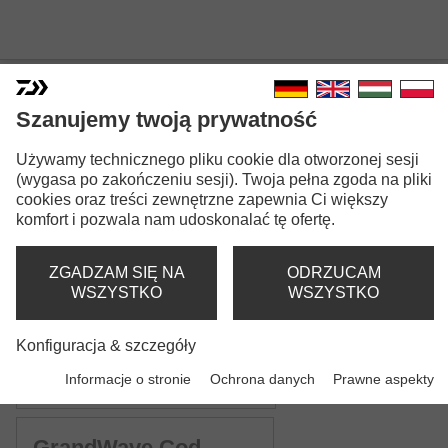
Szanujemy twoją prywatność
GRANDWAVE SEA
Używamy technicznego pliku cookie dla otworzonej sesji
(wygasa po zakończeniu sesji). Twoja pełna zgoda na pliki
cookies oraz treści zewnętrzne zapewnia Ci większy
komfort i pozwala nam udoskonalać tę ofertę.
ZGADZAM SIĘ NA
ODRZUCAM
WSZYSTKO
WSZYSTKO
Wersje modeli: 5
Konfiguracja & szczegóły
GrandWave Pollock
Informacje o stronie
Ochrona danych
Prawne aspekty
Wędka do łowienia w opadzie | M
GrandWave Cod