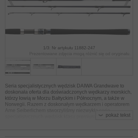
1/3: Nr artykułu 11882-247
Prezentowane zdjęcia mogą różnić się od oryginału.
Seria specjalistycznych wędzisk DAIWA Grandwave to
doskonała oferta dla doświadczonych wędkarzy morskich,
którzy łowią w Morzu Bałtyckim i Północnym, a także w
Norwegii. Razem z doskonałym wędkarzem i operatorem
Arne Seiberlichem stworzyliśmy niezwykłą serię
pokaż tekst
specjalistycznych wędzisk klasy premium, które zostały już
intensywnie przetestowane w trudnych warunkach.
Ekskluzywna technologia produkcji blanków DAIWA oraz
użycie najwyższej jakości komponentów gwarantują