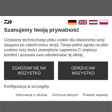
Szanujemy twoją prywatność
EMBLEM XT X45 CARP
Używamy technicznego pliku cookie dla otworzonej sesji
WĘDKA KARPIOWA | 3.25LB | 3.50LB |
(wygasa po zakończeniu sesji). Twoja pełna zgoda na pliki
3.75LB
cookies oraz treści zewnętrzne zapewnia Ci większy
komfort i pozwala nam udoskonalać tę ofertę.
ZGADZAM SIĘ NA
ODRZUCAM
WSZYSTKO
WSZYSTKO
Konfiguracja & szczegóły
Informacje o stronie
Ochrona danych
Prawne aspekty