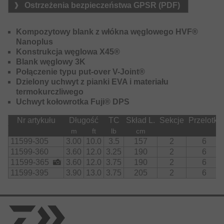
odporność na skręcanie i niekontrolowaną wibracje blanku
Ostrzeżenia bezpieczeństwa GPSR (PDF)
po wyrzucie i dba o wysoką celność rzutów oraz
optymalne właściwości pracy podczas holu ryby. W
porównaniu z serią Emblem Carp średnica blanków
Kompozytowy blank z włókna węglowego HVF®
została znacznie zmniejszona, poprawiając jednocześnie
Nanoplus
właściwości rzutowe. Blanki są teraz nieco bardziej
Konstrukcja węglowa X45®
paraboliczne i lepiej wyważone.
Blank węglowy 3K
Połączenie typu put-over V-Joint®
Wyjątkowo lekkie przelotki TiForged Air zapewniają
Dzielony uchwyt z pianki EVA i materiału
szybką akcję i sprężystość tych wędek.
termokurczliwego
Uchwyt kołowrotka Fuji® DPS
Krótka sekcja pianki EVA na rękojeści poprawia chwyt
podczas holowania dużych okazów, a Butt Grip zapewnia
Nr artykułu
Długość
TC
Skład L.
Sekcje
Przelotki
bezpieczne trzymanie.
m
ft
lb
cm
11599-305
3.00
10.0
3.5
157
2
6
Oprócz mocnej wędki Stalker o krzywej ugięcia 3.5 funta i
11599-360
3.60
12.0
3.25
190
2
6
długości 3 metrów, seria Emblem X45 oferuje trzy wędki
11599-365
3.60
12.0
3.75
190
2
6
Long Distance o długościach 12 stóp i 13 stóp, które
11599-395
3.90
13.0
3.75
205
2
6
wyróżniają się osiągami ogromnych odległości rzutów.
Wyposażony w uchwyt kołowrotka Fuji DPS, warstwę z
włókna węglowego w części rękojeści, lekkie przelotki
American Tackle TiForged Air i antypoślizgową rękojeść z
wykończeniem z pianki EVA.