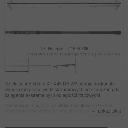
1/3: Nr artykułu 11599-365
Prezentowane zdjęcia mogą różnić się od oryginału.
Dzięki serii Emblem XT X45 DAIWA oferuje doskonale
wyposażoną serię wędzisk karpiowych przeznaczoną do
osiągania ekstremalnych odległości rzutowych!
Zastosowanie materiału z włókna węglowego HVF w
pokaż tekst
połączeniu z technologią Nanoplus umożliwiło
wyprodukowanie bardzo smukłych, lekkich i szybkich
blanków. Zastosowanie technologii X45 optymalizuje