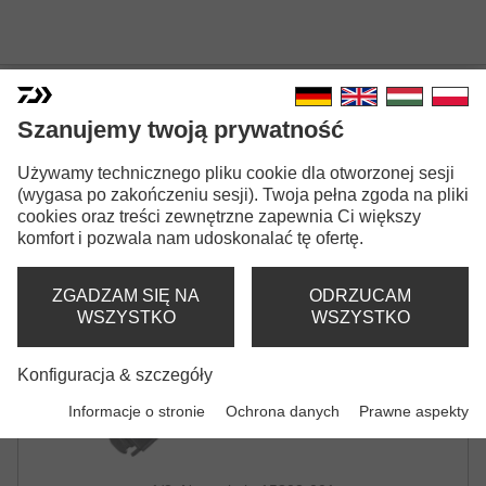
DAIWA LANYARD
Szanujemy twoją prywatność
SMYCZ | Z TAŚMĄ MIERNICZĄ
Używamy technicznego pliku cookie dla otworzonej sesji
(wygasa po zakończeniu sesji). Twoja pełna zgoda na pliki
cookies oraz treści zewnętrzne zapewnia Ci większy
komfort i pozwala nam udoskonalać tę ofertę.
ZGADZAM SIĘ NA
ODRZUCAM
WSZYSTKO
WSZYSTKO
Konfiguracja & szczegóły
Informacje o stronie
Ochrona danych
Prawne aspekty