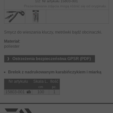
1/2: Nr artykułu 15803-001
Prezentowane zdjęcia mogą różnić się od oryginału.
Smycz do wieszania kluczy, metrówki bądź obcinaczki.
Materiał:
poliester
Ostrzeżenia bezpieczeństwa GPSR (PDF)
Brelok z nadrukowanym karabińczykiem i miarką
Nr artykułu
Skala L.
Ilość
cm
pc.
15803-001
100
1