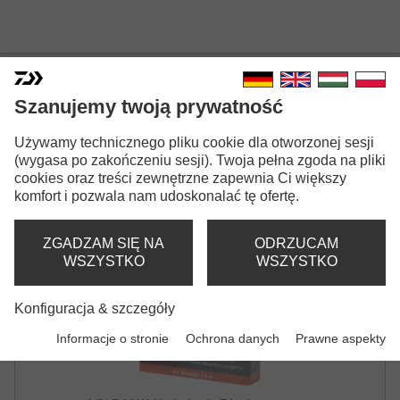
DAIWA HYDROLASTIC F1
Szanujemy twoją prywatność
AMORTYZATOR
Używamy technicznego pliku cookie dla otworzonej sesji
(wygasa po zakończeniu sesji). Twoja pełna zgoda na pliki
cookies oraz treści zewnętrzne zapewnia Ci większy
komfort i pozwala nam udoskonalać tę ofertę.
ZGADZAM SIĘ NA
ODRZUCAM
WSZYSTKO
WSZYSTKO
Konfiguracja & szczegóły
Informacje o stronie
Ochrona danych
Prawne aspekty