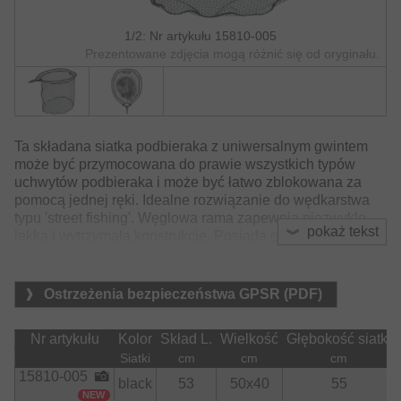
1/2: Nr artykułu 15810-005
Prezentowane zdjęcia mogą różnić się od oryginału.
Ta składana siatka podbieraka z uniwersalnym gwintem
może być przymocowana do prawie wszystkich typów
uchwytów podbieraka i może być łatwo zblokowana za
pomocą jednej ręki. Idealne rozwiązanie do wędkarstwa
typu 'street fishing'. Węglowa rama zapewnia niezwykle
pokaż tekst
lekką i wytrzymałą konstrukcję. Posiada gumowaną siatkę.
Dostępny w dwóch rozmiarach.
Materiał:
Ostrzeżenia bezpieczeństwa GPSR (PDF)
    Siatka:

        poliester, pokryty PCV
Nr artykułu
Kolor
Skład L.
Wielkość
Głębokość siatki
Siatki
cm
cm
cm
15810-005
black
53
50x40
55
NEW