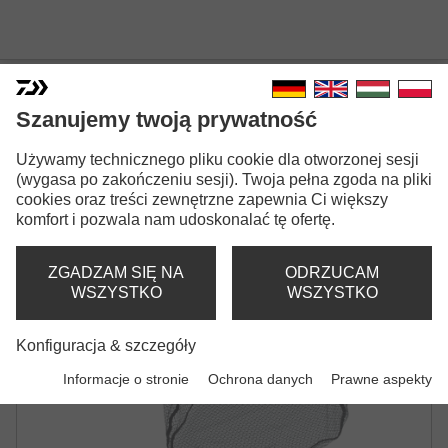
DAIWA D-VEC SWIFT CATCH
Szanujemy twoją prywatność
CARBON NET
Używamy technicznego pliku cookie dla otworzonej sesji
KOSZ PODBIERAKA
(wygasa po zakończeniu sesji). Twoja pełna zgoda na pliki
cookies oraz treści zewnętrzne zapewnia Ci większy
komfort i pozwala nam udoskonalać tę ofertę.
ZGADZAM SIĘ NA
ODRZUCAM
WSZYSTKO
WSZYSTKO
Konfiguracja & szczegóły
Informacje o stronie
Ochrona danych
Prawne aspekty