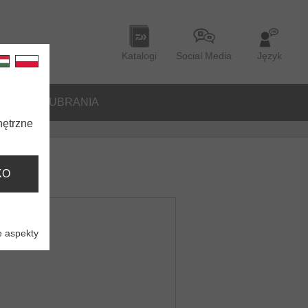
Katalogi
Social Media
Język
ORIA
UBRANIA
nętrzne
KO
 aspekty