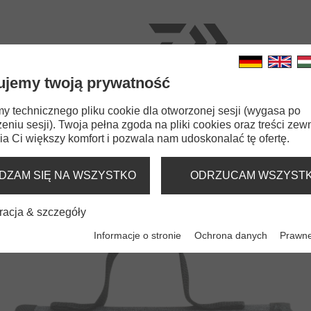
ujemy twoją prywatność
OWROTKI
WĘDKI
ŻYŁKI
PRZYNĘTY
AKCES
 technicznego pliku cookie dla otworzonej sesji (wygasa po
eniu sesji). Twoja pełna zgoda na pliki cookies oraz treści zew
g Pouch
a Ci większy komfort i pozwala nam udoskonalać tę ofertę.
G POUCH
DZAM SIĘ NA WSZYSTKO
ODRZUCAM WSZYST
ESTAWY
racja & szczegóły
Informacje o stronie
Ochrona danych
Prawne