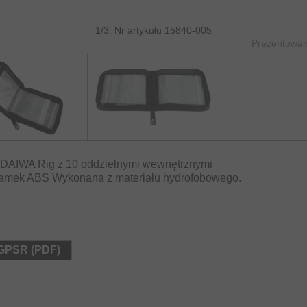
1/3: Nr artykułu 15840-005
Prezentowane
a DAIWA Rig z 10 oddzielnymi wewnętrznymi
 zamek ABS Wykonana z materiału hydrofobowego.
 GPSR (PDF)