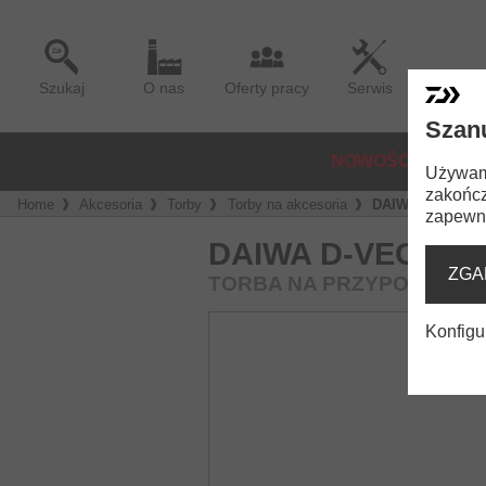
Szukaj
O nas
Oferty pracy
Serwis
Szan
NOWOŚCI
KOŁ
Używamy
zakończ
Home
Akcesoria
Torby
Torby na akcesoria
DAIWA D-Vec Ri
zapewni
DAIWA D-VEC RI
ZGA
TORBA NA PRZYPONY I Z
Konfigu