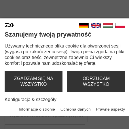
Szanujemy twoją prywatność
Używamy technicznego pliku cookie dla otworzonej sesji
BG OFFSHORE
(wygasa po zakończeniu sesji). Twoja pełna zgoda na pliki
cookies oraz treści zewnętrzne zapewnia Ci większy
komfort i pozwala nam udoskonalać tę ofertę.
ZGADZAM SIĘ NA
ODRZUCAM
WSZYSTKO
WSZYSTKO
Wersje modeli: 6
Konfiguracja & szczegóły
BG Offshore Pilk
Informacje o stronie
Ochrona danych
Prawne aspekty
Wędka do łowienia w opadzie | H | XH