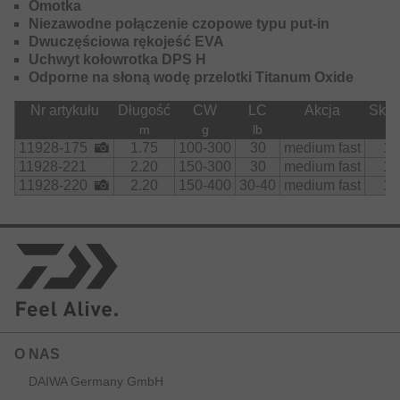
łowienia na dużych głębokościach na przynęty sztuczne i
Omotka
pilkery – idealny model na dorsze, mintaja i halibuta.
Niezawodne połączenie czopowe typu put-in
Dwuczęściowa rękojeść EVA
Aby bezpiecznie zamontować nieraz bardzo ciężkie
Uchwyt kołowrotka DPS H
multiplikatory, wersje wędek Deep Sea zostały
Odporne na słoną wodę przelotki Titanum Oxide
wyposażone w uchwyt kołowrotka DPS-H i śrubę
kontrującą.
Nr artykułu
Długość
CW
LC
Akcja
Skła
m
g
lb
c
11928-175
1.75
100-300
30
medium fast
11
11928-221
2.20
150-300
30
medium fast
11
11928-220
2.20
150-400
30-40
medium fast
11
O NAS
DAIWA Germany GmbH