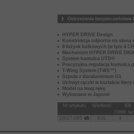
Magnezowy korpus Hyper Armed Hou
przekładni. Przekładnia Hyperdrive
na kole napędowym i zapewnia jedw
Ostrzeżenia bezpieczeństwa
Specjalne sprzęgło Hyper Tough zo
niezamierzonemu włączeniu się spr
HYPER DRIVE Design
Support na trzpieniu przekładni zaw
Konstrukcja odporna na słoną
zapewnia lepszą obudowę i przenie
8 łożysk kulkowych (w tym 4 
Mechanizm HYPER DRIVE DIG
Szpula G1 Duraluminum Air Spool n
System hamulca UTD®
co pozwala wygodnie rzucać małymi
Precyzyjna regulacja hamulca g
T-Wing System (TWS™)
Hamulec mechaniczny nie wymaga re
Szpula z duraluminium G1
optymalne odległości rzutów (zaleca
Uchwyt rączki w kształcie litery 
Cały kołowrotek można bez problem
Model na lewą rękę
nadaje się do stosowania również 
Wykonano w Japonii
Nr artykułu
Wielkość
BB
CRBB
łąc
10027-085
8.5L
4