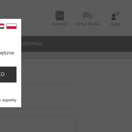
Katalogi
Social Media
Język
ORIA
UBRANIA
nętrzne
KO
 aspekty