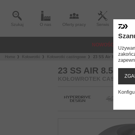
Szukaj
O nas
Oferty pracy
Serwis
Szan
NOWOŚCI
KOŁ
Używamy
zakończ
Home
Kołowrotki
Kołowrotki castingowe
23 SS Air 8.5 L
zapewni
23 SS AIR 8.5 L
ZGA
KOŁOWROTEK CASTINGO
Konfigu