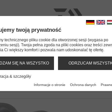
ujemy twoją prywatność
OWROTKI
WĘDKI
ŻYŁKI
PRZYNĘTY
AKCES
 technicznego pliku cookie dla otworzonej sesji (wygasa po
eniu sesji). Twoja pełna zgoda na pliki cookies oraz treści zew
a Ci większy komfort i pozwala nam udoskonalać tę ofertę.
DZAM SIĘ NA WSZYSTKO
ODRZUCAM WSZYST
WY
racja & szczegóły
Informacje o stronie
Ochrona danych
Prawne