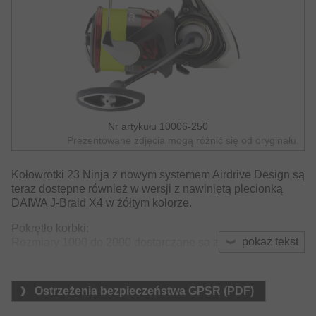
Nr artykułu 10006-250
Prezentowane zdjęcia mogą różnić się od oryginału.
Kołowrotki 23 Ninja z nowym systemem Airdrive Design są
teraz dostępne również w wersji z nawiniętą plecionką
DAIWA J-Braid X4 w żółtym kolorze.
Pokrętło korbki:
pokaż tekst
Rozmiary 1000 do 2000 dostarczane są z pokrętłem w
kształcie litery I, rozmiary 2500 do 4000 z pokrętłem w
kształcie litery T.
Ostrzeżenia bezpieczeństwa GPSR (PDF)
Opis modeli: