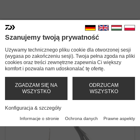
Szanujemy twoją prywatność
23 NINJA LT
Używamy technicznego pliku cookie dla otworzonej sesji
(wygasa po zakończeniu sesji). Twoja pełna zgoda na pliki
KOŁOWROTEK SPININGOWY | Z NAWINIĘTĄ
cookies oraz treści zewnętrzne zapewnia Ci większy
LINKĄ
komfort i pozwala nam udoskonalać tę ofertę.
ZGADZAM SIĘ NA
ODRZUCAM
WSZYSTKO
WSZYSTKO
Konfiguracja & szczegóły
Informacje o stronie
Ochrona danych
Prawne aspekty