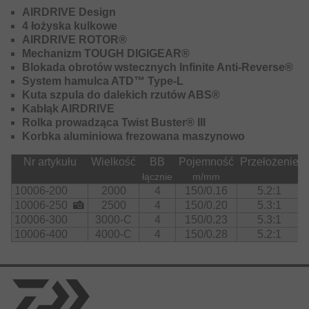
Rozmiar 2000 posiada już z wstępnie nawiniętą plecionką
AIRDRIVE Design
J-Braid X4 0.13mm/130m.
4 łożyska kulkowe
Rozmiar 2500 posiada już z wstępnie nawiniętą plecionką
AIRDRIVE ROTOR®
J-Braid X4 0.17mm/120m.
Mechanizm TOUGH DIGIGEAR®
Rozmiar 3000-C posiada już z wstępnie nawiniętą
Blokada obrotów wstecznych Infinite Anti-Reverse®
plecionką J-Braid X4 0.19mm/130m.
System hamulca ATD™ Type-L
Rozmiar 4000-C posiada już z wstępnie nawiniętą
Kuta szpula do dalekich rzutów ABS®
plecionką J-Braid X4 0.25mm/120m.
Kabłąk AIRDRIVE
Wszystkie kołowrotki posiadają nawiniętą plecionkę w
Rolka prowadząca Twist Buster® III
kolorze żółtym.
Korbka aluminiowa frezowana maszynowo
Nr artykułu
Wielkość
BB
Pojemność
Przełożenie
łącznie
m/mm
10006-200
2000
4
150/0.16
5.2:1
10006-250
2500
4
150/0.20
5.3:1
10006-300
3000-C
4
150/0.23
5.3:1
10006-400
4000-C
4
150/0.28
5.2:1