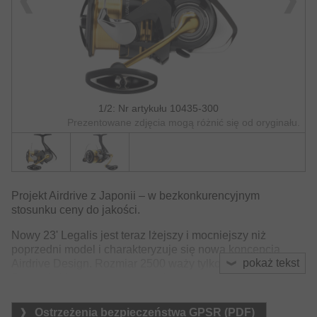
1/2: Nr artykułu 10435-300
Prezentowane zdjęcia mogą różnić się od oryginału.
Projekt Airdrive z Japonii – w bezkonkurencyjnym
stosunku ceny do jakości.
Nowy 23' Legalis jest teraz lżejszy i mocniejszy niż
poprzedni model i charakteryzuje się nową koncepcją
pokaż tekst
Airdrive Design. Rozmiar 2500 waży tylko 195 gramów!
Rotor Airdrive wykonany został z materiału Zaion V
startuje już z niskiego oporu startowego, co zapewnia
lepszą kontrolę przynęty i większą czułość. Dzięki
Ostrzeżenia bezpieczeństwa GPSR (PDF)