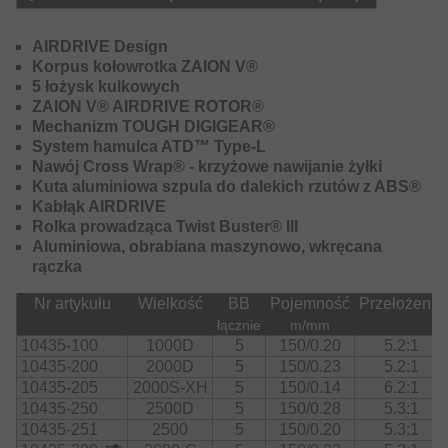
przesunięciu środka ciężkości do tylnej części kołowrotka
uzyskano lepsze wyważenie kołowrotka. Mechanizm
Tough Digigear oferuje dużą siłę zwijania i jest
AIRDRIVE Design
bezpiecznie osadzony w korpusie kołowrotka wykonanym
Korpus kołowrotka ZAION V®
z materiału Zaion V, co zapewnia mu wysoką trwałość i
5 łożysk kulkowych
płynne działanie – idealne do spinningowego łowienia
ZAION V® AIRDRIVE ROTOR®
sandaczy, okoni, szczupaków i pstrągów.
Mechanizm TOUGH DIGIGEAR®
System hamulca ATD™ Type-L
Nowy kabłąk Airdrive jest teraz lżejszy, tak samo
Nawój Cross Wrap® - krzyżowe nawijanie żyłki
wytrzymały i znacznie zmniejsza ryzyko splątania w
Kuta aluminiowa szpula do dalekich rzutów z ABS®
połączeniu z nową konstrukcją ramienia kabłąka. Hamulec
Kabłąk AIRDRIVE
ATD Type-L zapewnia równomierne i zoptymalizowane
Rolka prowadząca Twist Buster® III
uwalnianie linki pod obciążeniem bez dużych oporów
Aluminiowa, obrabiana maszynowo, wkręcana
rozruchowych, zapewniając wymagane bezpieczeństwo
rączka
podczas walki z dużymi okazami. Aluminiowa szpula tpu
Longcast ABS posiada specjalny rant szpuli, który
Nr artykułu
Wielkość
BB
Pojemność
Przełożenie
pozwala na oddwanie dłuższych rzutów. Konstrukcja
łącznie
m/mm
Twistbuster III rolki kabłąka jest przystosowana do użycia
10435-100
1000D
5
150/0.20
5.2:1
plecionek: plecionka nie ulega ściskaniu podczas
10435-200
2000D
5
150/0.23
5.2:1
zwijania, co skutkuje jej mniejszym skręcaniem.
10435-205
2000S-XH
5
150/0.14
6.2:1
10435-250
2500D
5
150/0.28
5.3:1
Pokrętło korbki:
10435-251
2500
5
150/0.20
5.3:1