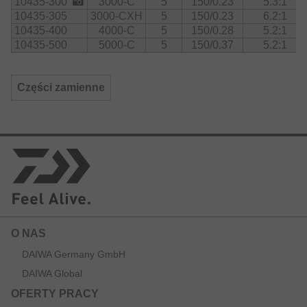
10435-300
3000-C
5
150/0.23
5.3:1
Rozmiary 1000 do 2000 dostarczane są z pokrętłem w
10435-305
3000-CXH
5
150/0.23
6.2:1
kształcie litery I, rozmiary 2500 do 5000 z pokrętłem w
kształcie litery T.
10435-400
4000-C
5
150/0.28
5.2:1
10435-500
5000-C
5
150/0.37
5.2:1
Części zamienne
O NAS
DAIWA Germany GmbH
DAIWA Global
OFERTY PRACY