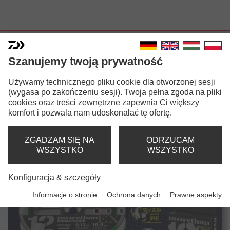
NOWOŚĆ
N
N
N
N
N
N
N
N
Szanujemy twoją prywatność
Używamy technicznego pliku cookie dla otworzonej sesji
(wygasa po zakończeniu sesji). Twoja pełna zgoda na pliki
cookies oraz treści zewnętrzne zapewnia Ci większy
komfort i pozwala nam udoskonalać tę ofertę.
NOWOŚĆ
N
ZGADZAM SIĘ NA
ODRZUCAM
WSZYSTKO
WSZYSTKO
Konfiguracja & szczegóły
Informacje o stronie
Ochrona danych
Prawne aspekty
NOWOŚĆ
N
N
N